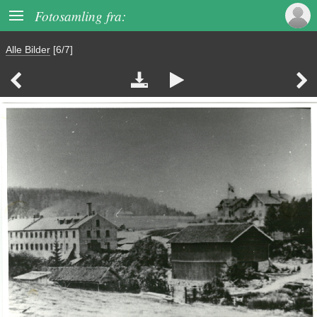

Fotosamling fra:
Alle Bilder
[6/7]



