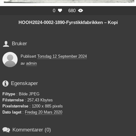
0
680


HOOH2024-0002-1890-Fyrstikkfabrikken – Kopi

Bruker
Publisert
Torsdag 12 September 2024
av
admin

Egenskaper
Filtype
: Bilde JPEG
Filstørrelse
: 257,43 Kbytes
Pixelstørrelse
: 1200 x 885 pixels
Dato laget
:
Fredag 20 Mars 2020

Kommentarer (0)