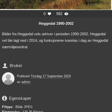
0
582


Heggedal 1990-2002
Bilder fra Heggedal vels arkiver i perioden 1990-2002. Heggedal
vel ble lagt ned i 2014, og funksjonene ivaretas i dag av Heggedal
nærmiljøsentral.

Bruker
Publisert
Tirsdag 17 September 2024
av
admin

Egenskaper
Filtype
: Bilde JPEG
Filstørrelse
: 126,35 Kbytes