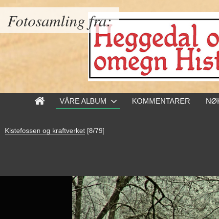
Fotosamling fra:
VÅRE ALBUM
KOMMENTARER
NØ
Kistefossen og kraftverket
[8/79]