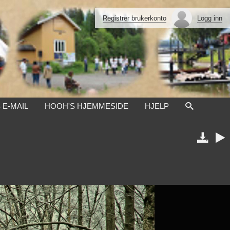
Registrer brukerkonto
Logg inn
 E-MAIL
HOOH'S HJEMMESIDE
HJELP

