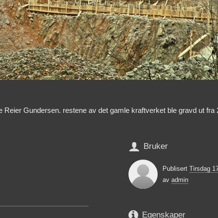
erje Reier Gundersen. restene av det gamle kraftverket ble gravd ut fr

Bruker
Publisert
Tirsdag 1
av
admin

Egenskaper