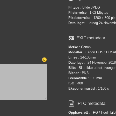
Filtype
: Bilde JPEG
Filstørrelse
: 1,02 Mbytes
Pixelstørrelse
: 1200 x 800 pix
Dato laget
:
Lørdag 24 Novemb

EXIF metadata
Merke
:
Canon
Modeller
:
Canon EOS 5D Mark
Linse
: 24-105mm
🙂
Dato laget
: 24 November 2018,
Blits
: Blits ikke utløst, tvung
Blener
: f/6,3
Brennvidde
: 105 mm
ISO
: 400
Eksponeringstid
: 1/160 s

IPTC metadata
Opphavsrett
: TRG / HooH bild