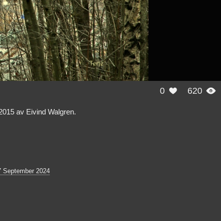
0
620


a 2015 av Eivind Walgren.
7 September 2024