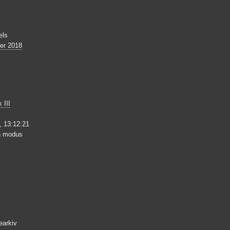
els
er 2018
 III
 13:12:21
en modus
earkiv