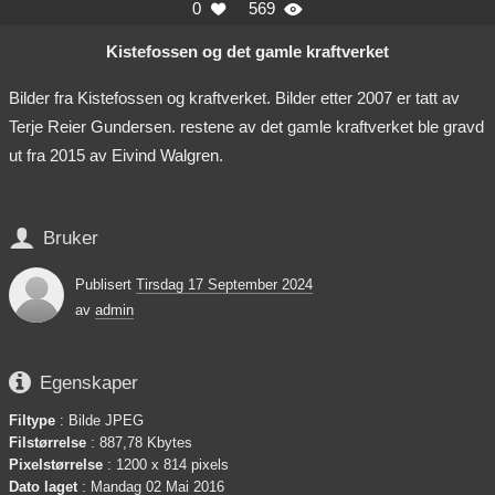
0
569


Kistefossen og det gamle kraftverket
Bilder fra Kistefossen og kraftverket. Bilder etter 2007 er tatt av
Terje Reier Gundersen. restene av det gamle kraftverket ble gravd
ut fra 2015 av Eivind Walgren.

Bruker
Publisert
Tirsdag 17 September 2024
av
admin

Egenskaper
Filtype
: Bilde JPEG
Filstørrelse
: 887,78 Kbytes
Pixelstørrelse
: 1200 x 814 pixels
Dato laget
:
Mandag 02 Mai 2016