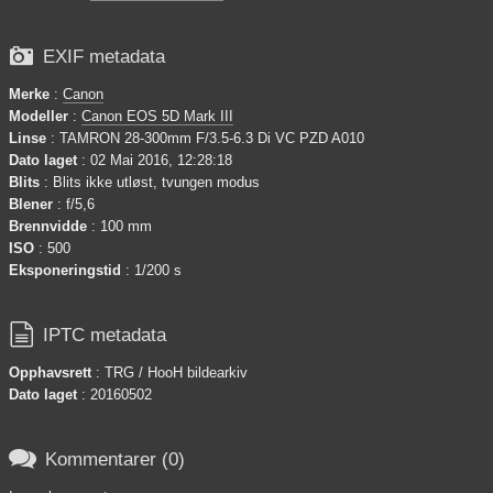

EXIF metadata
Merke
:
Canon
Modeller
:
Canon EOS 5D Mark III
Linse
: TAMRON 28-300mm F/3.5-6.3 Di VC PZD A010
Dato laget
: 02 Mai 2016, 12:28:18
Blits
: Blits ikke utløst, tvungen modus
Blener
: f/5,6
Brennvidde
: 100 mm
ISO
: 500
Eksponeringstid
: 1/200 s

IPTC metadata
Opphavsrett
: TRG / HooH bildearkiv
Dato laget
: 20160502

Kommentarer (0)