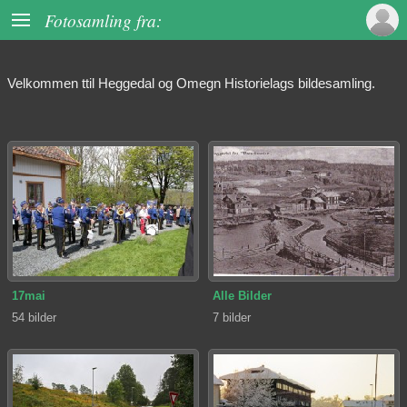

Fotosamling fra:
Velkommen ttil Heggedal og Omegn Historielags bildesamling.
17mai
Alle Bilder
54 bilder
7 bilder